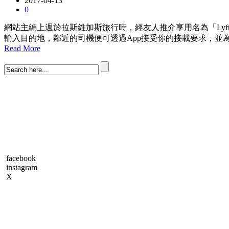
2017-04-13
0
網站主編上週於拉斯維加斯旅行時，經友人推介享用名為「Lyft」乘
輸入目的地，鄰近的司機便可透過App接受你的接載要求，並為你
Read More
facebook
instagram
X