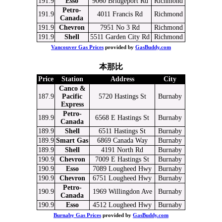
191.9
Esso
9060 Bridgeport Rd
Richmond
Petro-
191.9
4011 Francis Rd
Richmond
Canada
191.9
Chevron
7951 No 3 Rd
Richmond
191.9
Shell
5511 Garden City Rd
Richmond
Vancouver Gas Prices
provided by
GasBuddy.com
本那比
Price
Station
Address
City
Canco &
187.9
Pacific
5720 Hastings St
Burnaby
Express
Petro-
189.9
6568 E Hastings St
Burnaby
Canada
189.9
Shell
6511 Hastings St
Burnaby
189.9
Smart Gas
6869 Canada Way
Burnaby
189.9
Shell
4191 North Rd
Burnaby
190.9
Chevron
7009 E Hastings St
Burnaby
190.9
Esso
7089 Lougheed Hwy
Burnaby
190.9
Chevron
6751 Lougheed Hwy
Burnaby
Petro-
190.9
1969 Willingdon Ave
Burnaby
Canada
190.9
Esso
4512 Lougheed Hwy
Burnaby
Burnaby Gas Prices
provided by
GasBuddy.com