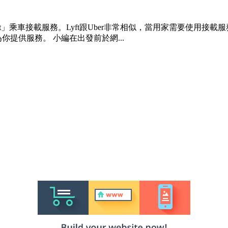
車接載服務。Lyft跟Uber非常相似，當用家需要使用接載服務時，
提供服務。 小編在出發前於網...