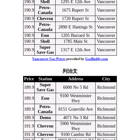
190.9
Shell
1295 E 12th Ave
Vancouver
Petro-
190.9
1675 Rupert St
Vancouver
Canada
190.9
Chevron
1720 Rupert St
Vancouver
Petro-
190.9
2890 E Hastings St
Vancouver
Canada
190.9
Esso
1205 Burrard St
Vancouver
190.9
Shell
1785 Main St
Vancouver
Super
190.9
1317 E 12th Ave
Vancouver
Save Gas
Vancouver Gas Prices
provided by
GasBuddy.com
列治文
Price
Station
Address
City
Super
189.9
6000 No 5 Rd
Richmond
Save Gas
9100 Westminster
189.9
Esso
Richmond
Hwy
Petro-
189.9
8151 Granville Ave
Richmond
Canada
189.9
Domo
4071 No 3 Rd
Richmond
5900 Westminster
191.9
Chevron
Richmond
Hwy
191.9
Chevron
9100 Cambie Rd
Richmond