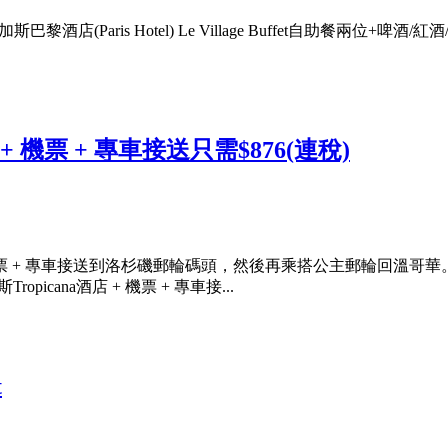
酒店(Paris Hotel) Le Village Buffet自助餐兩位+
 機票 + 專車接送只需$876(連稅)
 + 專車接送到洛杉磯郵輪碼頭，然後再乘搭公主郵輪回溫哥華
cana酒店 + 機票 + 專車接...
t