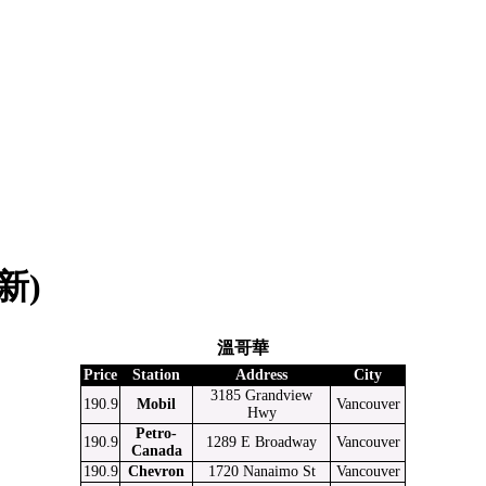
新)
溫哥華
Price
Station
Address
City
3185 Grandview
190.9
Mobil
Vancouver
Hwy
Petro-
190.9
1289 E Broadway
Vancouver
Canada
190.9
Chevron
1720 Nanaimo St
Vancouver