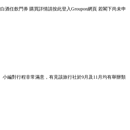
啤酒/紅酒/白酒任飲門券 購買詳情請按此登入Groupon網頁 若閣下尚未申
。小編對行程非常滿意，有見該旅行社於9月及11月均有舉辦類