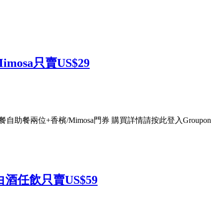
Mimosa只賣US$29
fet午餐自助餐兩位+香檳/Mimosa門券 購買詳情請按此登入Groupon
酒/白酒任飲只賣US$59