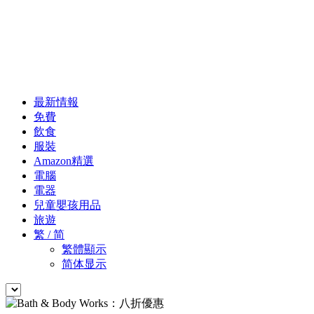
最新情報
免費
飲食
服裝
Amazon精選
電腦
電器
兒童嬰孩用品
旅遊
繁 / 简
繁體顯示
简体显示