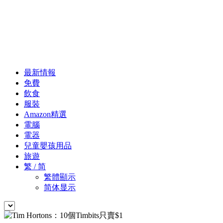
最新情報
免費
飲食
服裝
Amazon精選
電腦
電器
兒童嬰孩用品
旅遊
繁 / 简
繁體顯示
简体显示