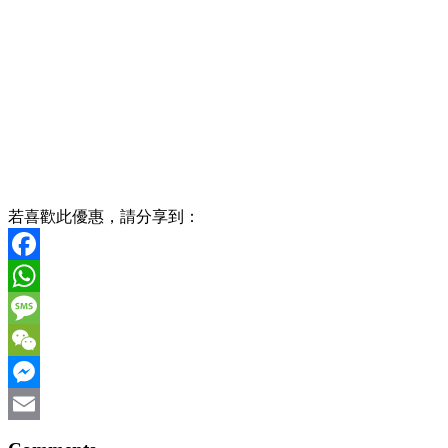
若喜歡此優惠，請分享到：
Facebook
WhatsApp
Message
WeChat
Messenger
Email