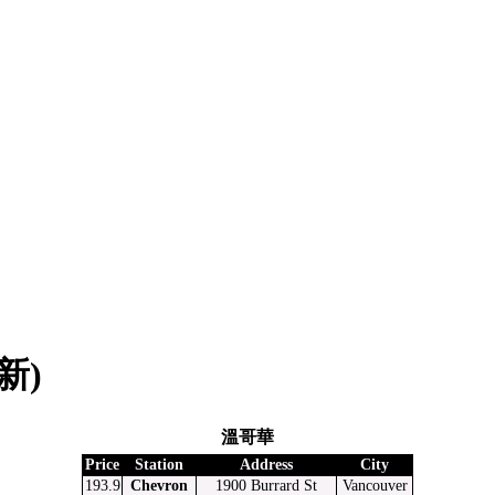
新)
溫哥華
Price
Station
Address
City
193.9
Chevron
1900 Burrard St
Vancouver