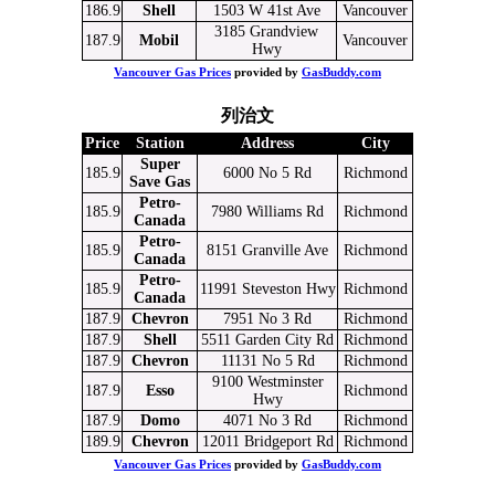
186.9
Shell
1503 W 41st Ave
Vancouver
3185 Grandview
187.9
Mobil
Vancouver
Hwy
Vancouver Gas Prices
provided by
GasBuddy.com
列治文
Price
Station
Address
City
Super
185.9
6000 No 5 Rd
Richmond
Save Gas
Petro-
185.9
7980 Williams Rd
Richmond
Canada
Petro-
185.9
8151 Granville Ave
Richmond
Canada
Petro-
185.9
11991 Steveston Hwy
Richmond
Canada
187.9
Chevron
7951 No 3 Rd
Richmond
187.9
Shell
5511 Garden City Rd
Richmond
187.9
Chevron
11131 No 5 Rd
Richmond
9100 Westminster
187.9
Esso
Richmond
Hwy
187.9
Domo
4071 No 3 Rd
Richmond
189.9
Chevron
12011 Bridgeport Rd
Richmond
Vancouver Gas Prices
provided by
GasBuddy.com