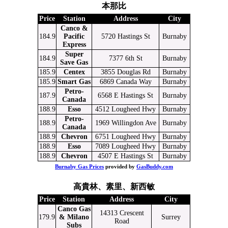
本那比
Price
Station
Address
City
Canco &
184.9
Pacific
5720 Hastings St
Burnaby
Express
Super
184.9
7377 6th St
Burnaby
Save Gas
185.9
Centex
3855 Douglas Rd
Burnaby
185.9
Smart Gas
6869 Canada Way
Burnaby
Petro-
187.9
6568 E Hastings St
Burnaby
Canada
188.9
Esso
4512 Lougheed Hwy
Burnaby
Petro-
188.9
1969 Willingdon Ave
Burnaby
Canada
188.9
Chevron
6751 Lougheed Hwy
Burnaby
188.9
Esso
7089 Lougheed Hwy
Burnaby
188.9
Chevron
4507 E Hastings St
Burnaby
Burnaby Gas Prices
provided by
GasBuddy.com
高貴林、素里、新西敏
Price
Station
Address
City
Canco Gas
14313 Crescent
179.9
& Milano
Surrey
Road
Subs