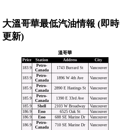
大溫哥華最低汽油情報 (即時
更新)
溫哥華
Price
Station
Address
City
Petro-
183.9
1743 Burrard St
Vancouver
Canada
Petro-
183.9
1896 W 4th Ave
Vancouver
Canada
Petro-
185.9
2890 E Hastings St
Vancouver
Canada
Petro-
185.9
1390 E 33rd Ave
Vancouver
Canada
185.9
Shell
2103 W Broadway
Vancouver
186.9
Esso
6525 Oak St
Vancouver
186.9
Esso
688 SE Marine Dr
Vancouver
Petro-
186.9
710 SE Marine Dr
Vancouver
Canada