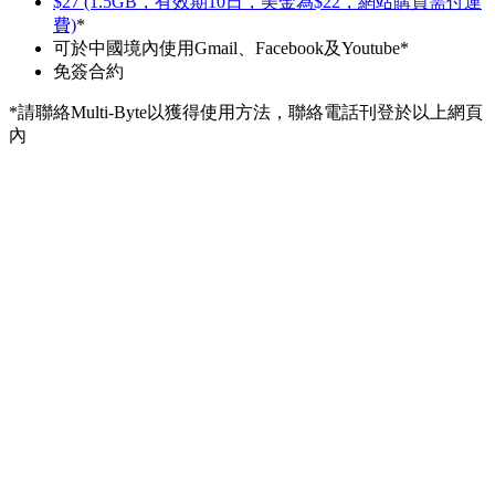
$27 (1.5GB，有效期10日，美金為$22，網站購買需付運
費)
*
可於中國境內使用Gmail、Facebook及Youtube*
免簽合約
*請聯絡Multi-Byte以獲得使用方法，聯絡電話刊登於以上網頁
內