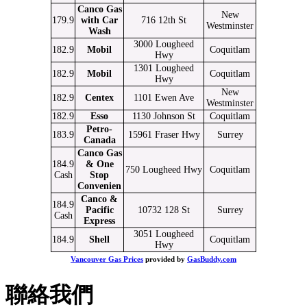
Canco Gas
New
179.9
with Car
716 12th St
Westminster
Wash
3000 Lougheed
182.9
Mobil
Coquitlam
Hwy
1301 Lougheed
182.9
Mobil
Coquitlam
Hwy
New
182.9
Centex
1101 Ewen Ave
Westminster
182.9
Esso
1130 Johnson St
Coquitlam
Petro-
183.9
15961 Fraser Hwy
Surrey
Canada
Canco Gas
184.9
& One
750 Lougheed Hwy
Coquitlam
Cash
Stop
Convenien
Canco &
184.9
Pacific
10732 128 St
Surrey
Cash
Express
3051 Lougheed
184.9
Shell
Coquitlam
Hwy
Vancouver Gas Prices
provided by
GasBuddy.com
聯絡我們