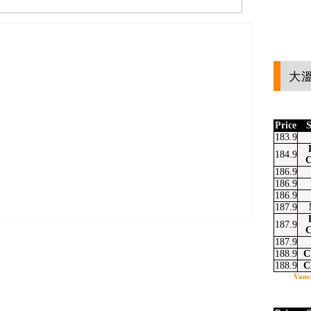
大溫
Price
S
183.9
184.9
C
186.9
186.9
186.9
187.9
187.9
C
187.9
188.9
C
188.9
C
at
ssenger
Email
Vanc