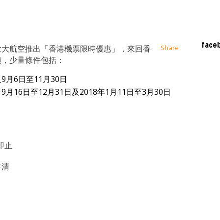
at
ssenger
Email
face
！加拿大航空推出「香港機票限時優惠」，來回香
Share
稅項，少量條件包括：
9月6日至11月30日
月16日至12月31日及2018年1月11日至3月30日
即止
售清