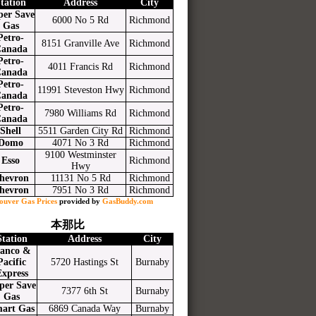
tation
Address
City
per Save
6000 No 5 Rd
Richmond
Gas
Petro-
8151 Granville Ave
Richmond
anada
Petro-
4011 Francis Rd
Richmond
anada
Petro-
11991 Steveston Hwy
Richmond
anada
Petro-
7980 Williams Rd
Richmond
anada
Shell
5511 Garden City Rd
Richmond
Domo
4071 No 3 Rd
Richmond
9100 Westminster
Esso
Richmond
Hwy
hevron
11131 No 5 Rd
Richmond
hevron
7951 No 3 Rd
Richmond
ouver Gas Prices
provided by
GasBuddy.com
本那比
Station
Address
City
anco &
Pacific
5720 Hastings St
Burnaby
Express
per Save
7377 6th St
Burnaby
Gas
art Gas
6869 Canada Way
Burnaby