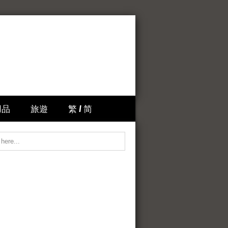
用品
旅遊
繁 / 简