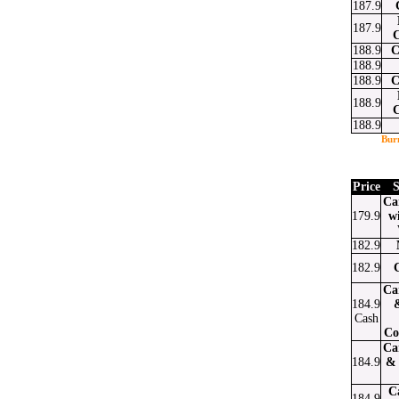
187.9
187.9
188.9
C
188.9
188.9
C
188.9
188.9
Bur
Price
S
Ca
179.9
w
182.9
182.9
Ca
184.9
Cash
Co
Ca
184.9
& 
C
184.9