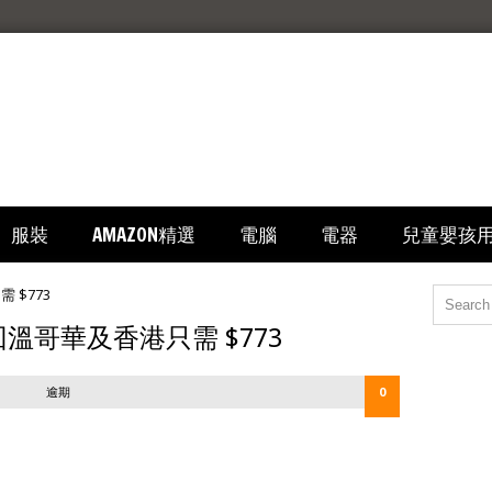
服裝
AMAZON精選
電腦
電器
兒童嬰孩
：來回溫哥華及香港只需 $773
逾期
0