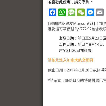
若喜歡此優惠，請分享到：
Facebook
WhatsApp
Message
WeCh
Me
[逾期]感謝網友Manson報料
港及溫哥華價錢為$772.92包含
出發日期：即日至5月23日及
回程日期：即日至8月14日、9
需於2月26日前訂票
請按此進入加拿大航空網頁
截止日期：2017年2月26日或額滿
*請留意，部份日期的特價機票已