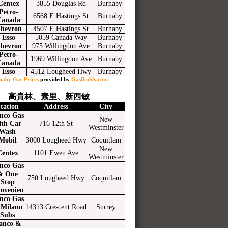
Centex
3855 Douglas Rd
Burnaby
Petro-
6568 E Hastings St
Burnaby
Canada
hevron
4507 E Hastings St
Burnaby
Esso
5059 Canada Way
Burnaby
hevron
975 Willingdon Ave
Burnaby
Petro-
1969 Willingdon Ave
Burnaby
Canada
Esso
4512 Lougheed Hwy
Burnaby
naby Gas Prices
provided by
GasBuddy.com
高貴林、素里、新西敏
tation
Address
City
nco Gas
New
ith Car
716 12th St
Westminster
Wash
Mobil
3000 Lougheed Hwy
Coquitlam
New
Centex
1101 Ewen Ave
Westminster
nco Gas
& One
750 Lougheed Hwy
Coquitlam
Stop
nvenien
nco Gas
Milano
14313 Crescent Road
Surrey
Subs
anco &