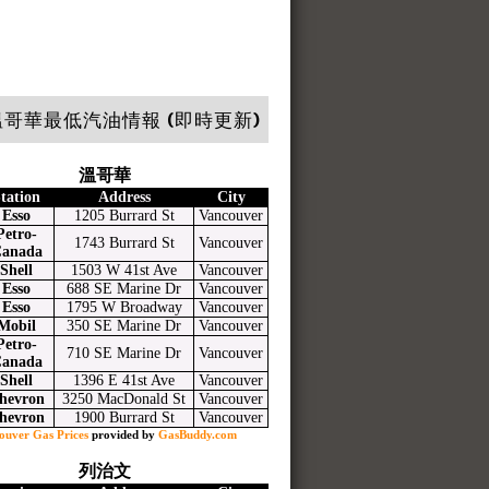
哥華最低汽油情報 (即時更新)
溫哥華
tation
Address
City
Esso
1205 Burrard St
Vancouver
Petro-
1743 Burrard St
Vancouver
anada
Shell
1503 W 41st Ave
Vancouver
Esso
688 SE Marine Dr
Vancouver
Esso
1795 W Broadway
Vancouver
Mobil
350 SE Marine Dr
Vancouver
Petro-
710 SE Marine Dr
Vancouver
anada
Shell
1396 E 41st Ave
Vancouver
hevron
3250 MacDonald St
Vancouver
hevron
1900 Burrard St
Vancouver
ouver Gas Prices
provided by
GasBuddy.com
列治文