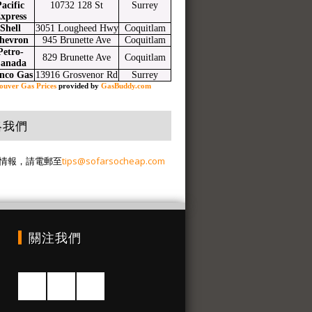
acific
10732 128 St
Surrey
xpress
Shell
3051 Lougheed Hwy
Coquitlam
hevron
945 Brunette Ave
Coquitlam
Petro-
829 Brunette Ave
Coquitlam
anada
nco Gas
13916 Grosvenor Rd
Surrey
ouver Gas Prices
provided by
GasBuddy.com
絡我們
情報，請電郵至
tips@sofarsocheap.com
關注我們