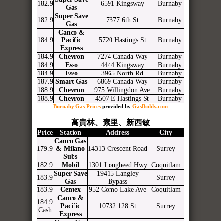
182.9
6591 Kingsway
Burnaby
Gas
Super Save
182.9
7377 6th St
Burnaby
Gas
Canco &
184.9
Pacific
5720 Hastings St
Burnaby
Express
184.9
Chevron
7274 Canada Way
Burnaby
184.9
Esso
4444 Kingsway
Burnaby
184.9
Esso
3965 North Rd
Burnaby
187.9
Smart Gas
6869 Canada Way
Burnaby
188.9
Chevron
975 Willingdon Ave
Burnaby
188.9
Chevron
4507 E Hastings St
Burnaby
Burnaby Gas Prices
provided by
GasBuddy.com
高貴林、素里、新西敏
Price
Station
Address
City
Canco Gas
179.9
& Milano
14313 Crescent Road
Surrey
Subs
182.9
Mobil
1301 Lougheed Hwy
Coquitlam
Super Save
19415 Langley
183.9
Surrey
Gas
Bypass
183.9
Centex
952 Como Lake Ave
Coquitlam
Canco &
184.9
Pacific
10732 128 St
Surrey
Cash
Express