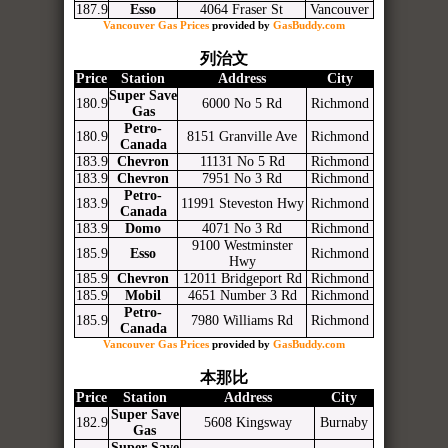
187.9
Esso
4064 Fraser St
Vancouver
Vancouver Gas Prices
provided by
GasBuddy.com
列治文
Price
Station
Address
City
Super Save
180.9
6000 No 5 Rd
Richmond
Gas
Petro-
180.9
8151 Granville Ave
Richmond
Canada
183.9
Chevron
11131 No 5 Rd
Richmond
183.9
Chevron
7951 No 3 Rd
Richmond
Petro-
183.9
11991 Steveston Hwy
Richmond
Canada
183.9
Domo
4071 No 3 Rd
Richmond
9100 Westminster
185.9
Esso
Richmond
Hwy
185.9
Chevron
12011 Bridgeport Rd
Richmond
185.9
Mobil
4651 Number 3 Rd
Richmond
Petro-
185.9
7980 Williams Rd
Richmond
Canada
Vancouver Gas Prices
provided by
GasBuddy.com
本那比
Price
Station
Address
City
Super Save
182.9
5608 Kingsway
Burnaby
Gas
Super Save