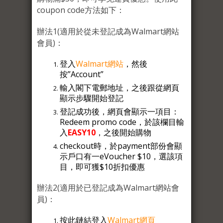
coupon code方法如下：
辦法1(適用於從未登記成為Walmart網站
會員)：
登入
Walmart網站
，然後
按”Account”
輸入閣下電郵地址，之後跟從網頁
顯示步驟開始登記
登記成功後，網頁會顯示一項目：
Redeem promo code，於該欄目輸
入
EASY10
，之後開始購物
checkout時，於payment部份會顯
示戶口有一eVoucher $10，選該項
目，即可獲$10折扣優惠
辦法2(適用於已登記成為Walmart網站會
員)：
按此鏈結登入
Walmart網頁