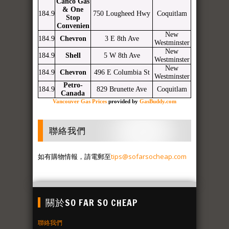
Canco Gas
& One
184.9
750 Lougheed Hwy
Coquitlam
Stop
Convenien
New
184.9
Chevron
3 E 8th Ave
Westminster
New
184.9
Shell
5 W 8th Ave
Westminster
New
184.9
Chevron
496 E Columbia St
Westminster
Petro-
184.9
829 Brunette Ave
Coquitlam
Canada
Vancouver Gas Prices
provided by
GasBuddy.com
聯絡我們
如有購物情報，請電郵至
tips@sofarsocheap.com
關於SO FAR SO CHEAP
聯絡我們