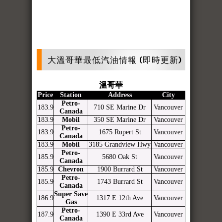
大溫哥華最低汽油情報 (即時更新)
溫哥華
Price
Station
Address
City
Petro-
183.9
710 SE Marine Dr
Vancouver
Canada
183.9
Mobil
350 SE Marine Dr
Vancouver
Petro-
183.9
1675 Rupert St
Vancouver
Canada
183.9
Mobil
3185 Grandview Hwy
Vancouver
Petro-
185.9
5680 Oak St
Vancouver
Canada
185.9
Chevron
1900 Burrard St
Vancouver
Petro-
185.9
1743 Burrard St
Vancouver
Canada
Super Save
186.9
1317 E 12th Ave
Vancouver
Gas
Petro-
187.9
1390 E 33rd Ave
Vancouver
Canada